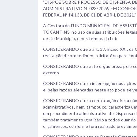
"DISPÕE SOBRE PROCESSO DE DISPENSA D
ADMINISTRATIVO Nº 023/2026, EM CONFO
FEDERAL Nº 14.133, DE 01 DE ABRIL DE 2021."
A Gestora do FUNDO MUNICIPAL DE ASSIS
TOCANTINS, no uso de suas atribuições legais
deste Municipio, e nos termos da Lei:
CONSIDERANDO que o art. 37, inciso XXI, da Co
realização de procedimento licitatório para con
CONSIDERANDO que este órgão preza pelo cum
externo
CONSIDERANDO que a interrupção das ações co
e, pelas razões elencadas neste ato pode-se ver
CONSIDERANDO que a contratação direta não p
administrativos, nem, tampouco, caracteriza u
um procedimento administrativo de Dispensa de
também tratamento igualitário a todos quando 
orçamentos, conforme fora realizado previame
CONSIDERANDO a Nota de Dotação Orçamentári