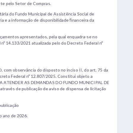
nte pelo Setor de Compras.
a do Fundo Municipal de Assistência Social de
a e a informação de disponibilidade ﬁnanceira da
amentos apresentados, pela qual enquadra-se no
al nº 14.133/2021 atualizada pelo do Decreto Federal nº
m observância do disposto no inciso II, do art. 75 da
ecreto Federal nº 12.807/2025. Constitui objeto a
A ATENDER AS DEMANDAS DO FUNDO MUNICIPAL DE
vés de publicação de aviso de dispensa de licitação
publicação
o ano de 2026.