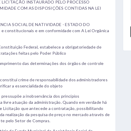
E LICITAÇÃO INSTAURADO PELO PROCESSO
RMIDADE COM AS DISPOSIÇÕES CONTIDAS NA LEI
TÊNCIA SOCIAL DE NATIVIDADE - ESTADO DO
 e constitucionais e em conformidade com A Lei Orgânica
nstituição Federal, estabelece a obrigatoriedade de
tratações feitas pelo Poder Público
primento das determinações dos órgãos de controle
nstitui crime de responsabilidade dos administradores
ificar a essencialidade do objeto
ressupõe a inobservância dos princípios
ma livre atuação da administração. Quando em verdade há
 Licitação que antecede a contratação, possibilitando
da realização da pesquisa de preço no mercado através de
nte pelo Setor de Compras.
a do Fundo Municipal de Assistência Social de