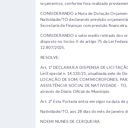
orçamentos, conforme fora realizado previame
CONSIDERANDO a Nota de Dotação Orçamentári
Natividade/TO declarando previsão orçamentári
Secretaria de Finanças com previsão financeira.
CONSIDERANDO o valor medio retirado dos orç
disposto no Inciso II do artigo 75 da Lei Feder
12.807/2025.
RESOLVE:
Art. 1º DECLARAR A DISPENSA DE LICITAÇÃO, co
Lei Especial n. 14.133/21, atualizada pelo do D
LOCAÇÃO DE SOM, COM MICROFONES, PAR
ASSISTÊNCIA SOCIAL DE NATIVIDADE - TO, atra
através do Diário Oficial do Municipio.
Art. 2º Esta Portaria entra em vigor na data de 
Natividade/TO, aos 28 dias do mês de janeiro d
NOEMI NUNES DE CERQUEIRA