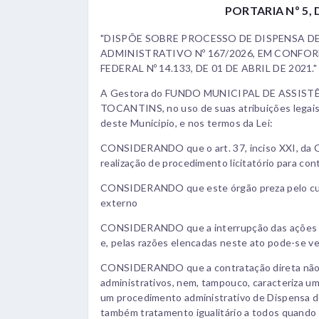
PORTARIA Nº 5, 
"DISPÕE SOBRE PROCESSO DE DISPENSA D
ADMINISTRATIVO Nº 167/2026, EM CONFO
FEDERAL Nº 14.133, DE 01 DE ABRIL DE 2021."
A Gestora do FUNDO MUNICIPAL DE ASSIS
TOCANTINS, no uso de suas atribuições legais
deste Municipio, e nos termos da Lei:
CONSIDERANDO que o art. 37, inciso XXI, da Co
realização de procedimento licitatório para con
CONSIDERANDO que este órgão preza pelo cum
externo
CONSIDERANDO que a interrupção das ações co
e, pelas razões elencadas neste ato pode-se ver
CONSIDERANDO que a contratação direta não p
administrativos, nem, tampouco, caracteriza u
um procedimento administrativo de Dispensa de
também tratamento igualitário a todos quando 